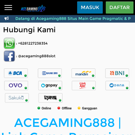
Beranda
MASUK
DAFTAR
elamat Datang di Acegaming888 Situs Main Game Pragmatic & PGSoft
Sports
BARU
PROMO
Hubungi Kami
Live Casino
BARU
IDNPoker
: +6281227238354
BARU
Slots
: @acegaming888slot
PROMO
IDNLIVE
BARU
Stream N Spin
Arcade
PROMO
Table Games
ACEGAMING888 |
Lottery
BARU
PROMO
IDNRaffle