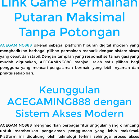
Link Game Permainan
Referral
Putaran Maksimal
Promosi
Tanpa Potongan
Hubungi Kami
ACEGAMING888
dikenal sebagai platform hiburan digital modern yang
Live Chat
menghadirkan berbagai pilihan permainan menarik dengan sistem akses
yang cepat dan stabil. Dengan tampilan yang responsif serta navigasi yang
Pengaduan Customer
mudah digunakan, ACEGAMING888 menjadi salah satu pilihan bagi
pengguna yang mencari pengalaman bermain yang lebih nyaman dan
praktis setiap hari.
Pilih Bahasa:
Keunggulan
ACEGAMING888 dengan
MASUK
DAFTAR
Sistem Akses Modern
&copy; ACEGAMING888 | Akses Link Situs Game
ACEGAMING888 menghadirkan berbagai fitur unggulan yang dirancang
Warna Paling Asik Putaran Maksimal. Hak Cipta
untuk memberikan pengalaman penggunaan yang lebih maksimal.
Dilindungi.
Platform ini didukung oleh teknologi terkini sehingga proses akses