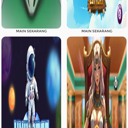
MAIN SEKARANG
MAIN SEKARANG