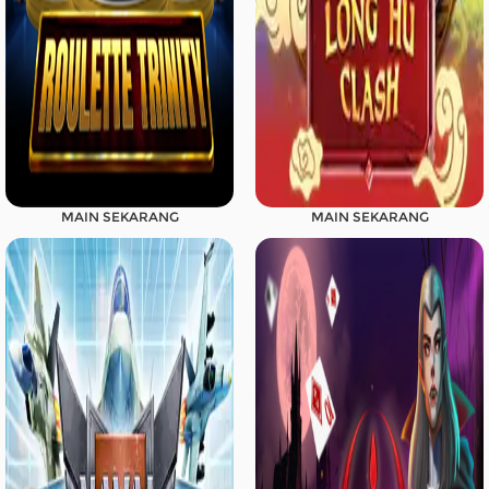
MAIN SEKARANG
MAIN SEKARANG