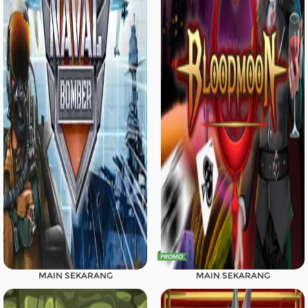
MAIN SEKARANG
MAIN SEKARANG