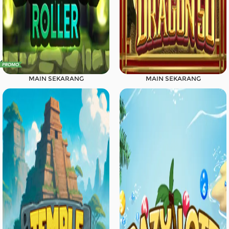
MAIN SEKARANG
MAIN SEKARANG