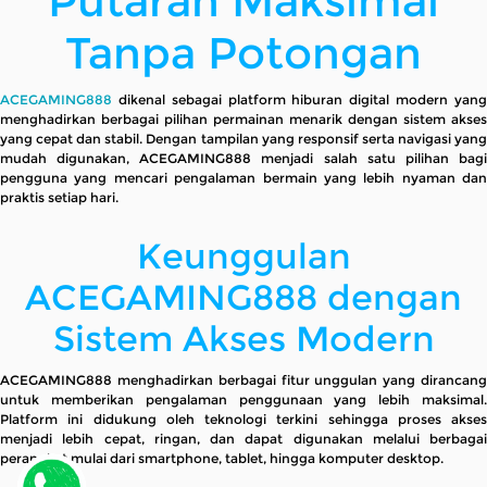
Putaran Maksimal
Tanpa Potongan
ACEGAMING888
dikenal sebagai platform hiburan digital modern yang
menghadirkan berbagai pilihan permainan menarik dengan sistem akses
yang cepat dan stabil. Dengan tampilan yang responsif serta navigasi yang
mudah digunakan, ACEGAMING888 menjadi salah satu pilihan bagi
pengguna yang mencari pengalaman bermain yang lebih nyaman dan
praktis setiap hari.
Keunggulan
ACEGAMING888 dengan
Sistem Akses Modern
ACEGAMING888 menghadirkan berbagai fitur unggulan yang dirancang
untuk memberikan pengalaman penggunaan yang lebih maksimal.
Platform ini didukung oleh teknologi terkini sehingga proses akses
menjadi lebih cepat, ringan, dan dapat digunakan melalui berbagai
perangkat mulai dari smartphone, tablet, hingga komputer desktop.