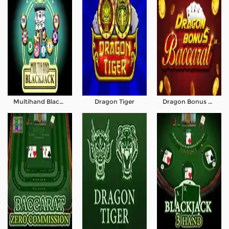
Referral
Promosi
Hubungi Kami
Live Chat
Pengaduan Customer
Multihand Blackjack
Dragon Tiger
Dragon Bonus Baccarat
Pilih Bahasa:
MASUK
DAFTAR
&copy; ACEGAMING888 | Akses Link Situs Game
Warna Paling Asik Putaran Maksimal. Hak Cipta
Dilindungi.