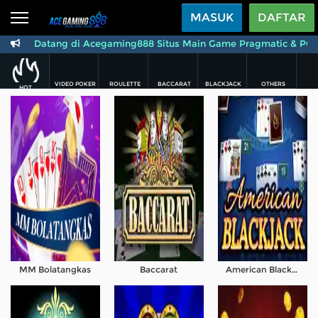
Beranda
MASUK
DAFTAR
lamat Datang di Acegaming888 Situs Main Game Pragmatic & PGSoft 
Sports
BARU
PROMO
Live Casino
BARU
VIDEO POKER
ROULETTE
BACCARAT
BLACKJACK
OTHERS
HOT
IDNPoker
BARU
Slots
PROMO
IDNLIVE
BARU
Stream N Spin
Arcade
PROMO
Table Games
MM Bolatangkas
Baccarat
American Blackjack
Lottery
BARU
PROMO
IDNRaffle